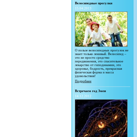
Велосипедные прогулки
15.04.2013
О пользе велосипедных прогулок не
знает только ленивый. Велосипед –
это не просто средство
передвижения, это спасительное
лекарство от гиподинамии, это
здоровье, бодрость, прекрасная
физическая форма и масса
удовольствия!
Подробнее
Встречаем год Змеи
14.12.2012