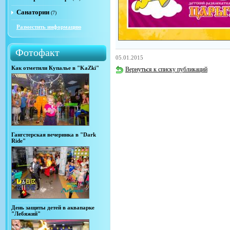
Санатории
(7)
Разместить информацию
Фотофакт
05.01.2015
Как отметили Купалье в "KaZki"
Вернуться к списку публикаций
Гангстерская вечеринка в "Dark
Ride"
День защиты детей в аквапарке
"Лебяжий"