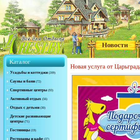
Новости
Каталог
Новая услуга от Царьград
Усадьбы и коттеджи
(209)
Сауны и бани
(72)
Спортивные центры
(93)
Активный отдых
(56)
Отдых с детьми
(30)
Детские развивающие
центры
(71)
Гостиницы
(19)
Рестораны и кафе
(37)