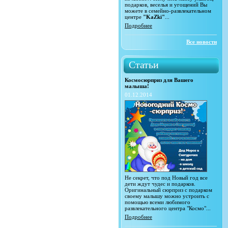
подарков, веселья и угощений Вы
можете в семейно-развлекательном
центре
"KaZki"
...
Подробнее
Все новости
Статьи
Космосюрприз для Вашего
малыша!
01.12.2014
Не секрет, что под Новый год все
дети ждут чудес и подарков.
Оригинальный сюрприз с подарком
своему малышу можно устроить с
помощью всеми любимого
развлекательного центра "Космо"...
Подробнее