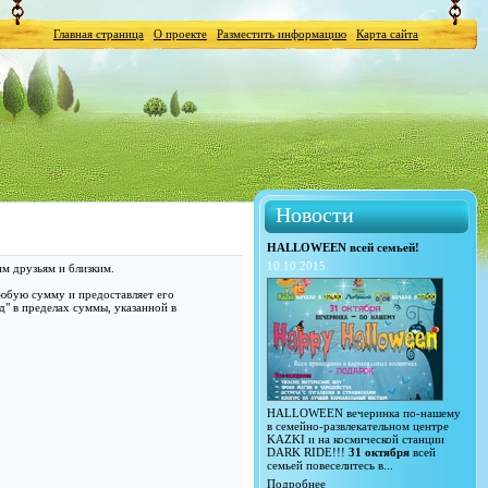
Главная страница
О проекте
Разместить информацию
Карта сайта
Новости
HALLOWEEN всей семьей!
10.10.2015
им друзьям и близким.
юбую сумму и предоставляет его
д" в пределах суммы, указанной в
HALLOWEEN вечеринка по-нашему
в семейно-развлекательном центре
KAZKI и на космической станции
DARK RIDE!!!
31 октября
всей
семьей повеселитесь в...
Подробнее