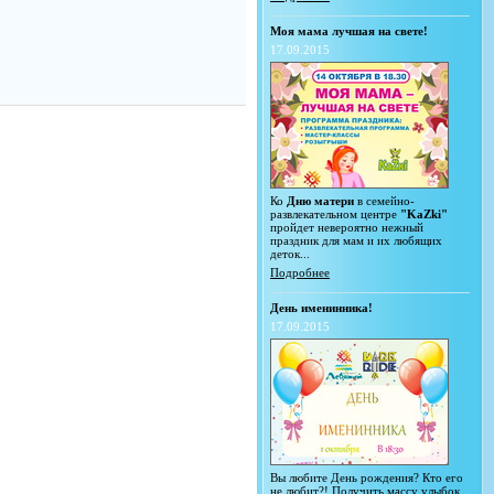
Моя мама лучшая на свете!
17.09.2015
Ко
Дню матери
в семейно-
развлекательном центре
"KaZki"
пройдет невероятно нежный
праздник для мам и их любящих
деток...
Подробнее
День именинника!
17.09.2015
Вы любите День рождения? Кто его
не любит?! Получить массу улыбок,