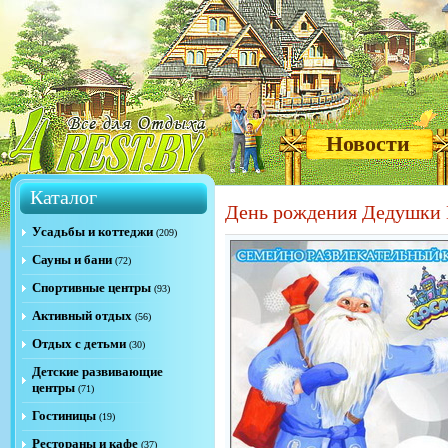
Новости
Каталог
День рождения Дедушки
Усадьбы и коттеджи
(209)
Сауны и бани
(72)
Спортивные центры
(93)
Активный отдых
(56)
Отдых с детьми
(30)
Детские развивающие
центры
(71)
Гостиницы
(19)
Рестораны и кафе
(37)