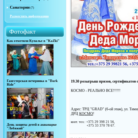
Санатории
(7)
Разместить информацию
Фотофакт
Как отметили Купалье в "KaZki"
Гангстерская вечеринка в "Dark
19.30 розыгрыш призов, сертификатов 
Ride"
КОСМО - РЕАЛЬНО ВСЕ!!!!!!
Адрес: ТРЦ "GRAD" (6-ой этаж), ул. Тими
ДРЦ
КОСМО
!
конт. тел.: +375 29 398 21 56,
День защиты детей в аквапарке
+375 33 370 78 67.
"Лебяжий"