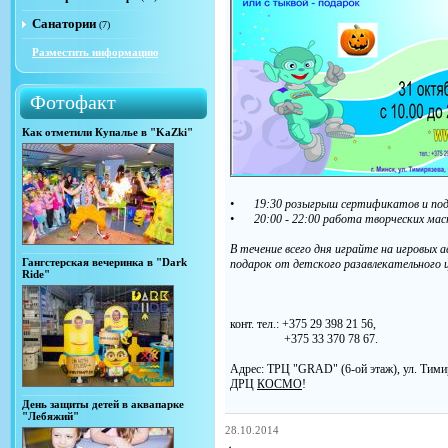
Санатории
(7)
Разместить информацию
Фотофакт
Как отметили Купалье в "KaZki"
•
19:30 розыгрыш сертификатов и под
•
20:00 - 22:00 работа творческих ма
В течение всего дня играйте на игровы
Гангстерская вечеринка в "Dark
подарок от детского разавлекательного
Ride"
конт. тел.: +375 29 398 21 56,
+375 33 370 78 67.
Адрес: ТРЦ "GRAD" (6-ой этаж), ул. Тими
ДРЦ
КОСМО
!
День защиты детей в аквапарке
"Лебяжий"
28.10.2014