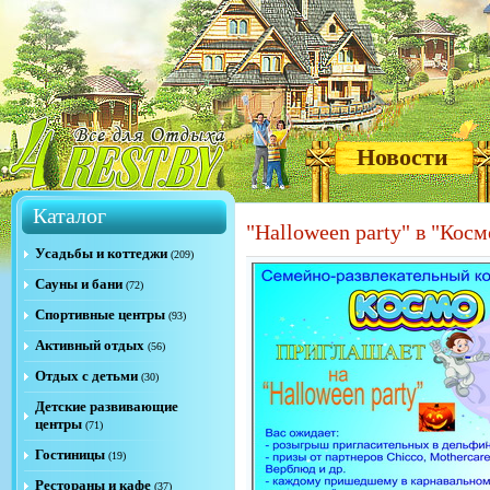
Новости
Каталог
"Halloween party" в "Косм
Усадьбы и коттеджи
(209)
Сауны и бани
(72)
Спортивные центры
(93)
Активный отдых
(56)
Отдых с детьми
(30)
Детские развивающие
центры
(71)
Гостиницы
(19)
Рестораны и кафе
(37)