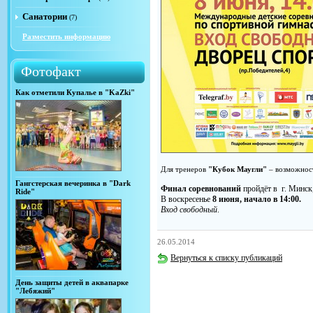
Санатории
(7)
Разместить информацию
Фотофакт
Как отметили Купалье в "KaZki"
Для тренеров
"Кубок Маугли"
– возможнос
Гангстерская вечеринка в "Dark
Финал соревнований
пройдёт в г. Минск
Ride"
В воскресенье
8 июня, начало в 14:00.
Вход свободный
.
26.05.2014
Вернуться к списку публикаций
День защиты детей в аквапарке
"Лебяжий"