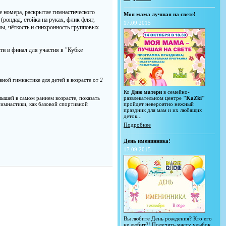
е номера, раскрытие гимнастического
Моя мама лучшая на свете!
(рондад, стойка на руках, флик фляг,
17.09.2015
мы, чёткость и синхронность групповых
ти в финал для участия в "Кубке
ной гимнастике для детей в возрасте от
2
Ко
Дню матери
в семейно-
ышей в самом раннем возрасте, показать
развлекательном центре
"KaZki"
имнастики, как базовой спортивной
пройдет невероятно нежный
праздник для мам и их любящих
деток...
Подробнее
День именинника!
17.09.2015
Вы любите День рождения? Кто его
не любит?! Получить массу улыбок,