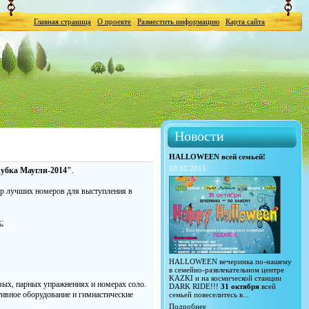
Главная страница
О проекте
Разместить информацию
Карта сайта
Новости
HALLOWEEN всей семьей!
10.10.2015
убка Маугли-2014"
.
ор лучших номеров для выступления в
:
HALLOWEEN вечеринка по-нашему
в семейно-развлекательном центре
KAZKI и на космической станции
вых, парных упражнениях и номерах соло.
DARK RIDE!!!
31 октября
всей
ивное оборудование и гимнастические
семьей повеселитесь в...
Подробнее