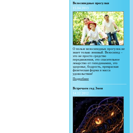
Велосипедные прогулки
15.04.2013
О пользе велосипедных прогулок не
знает только ленивый. Велосипед –
это не просто средство
передвижения, это спасительное
лекарство от гиподинамии, это
здоровье, бодрость, прекрасная
физическая форма и масса
удовольствия!
Подробнее
Встречаем год Змеи
14.12.2012