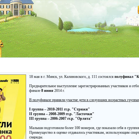
18 мая в г. Минск, ул. Калиновского, д. 111 состоялся
полуфинал "К
Предварительное выступление зарегистрированных участников и отб
финале
8 июня
2014 г.
В полуфинале приняли участие дети в следующих возрастных группах
I группа – 2010-2011 гг.р. "Стрижи"
II группа – 2008-2009 гг.р. "Ласточки"
III группа – 2006-2007 гг.р. "Орлята"
Малыши подготовили более 100 номеров, где показали себя в группо
Преимущество в оценке отдавалось участникам, использующим спорт
снаряды.