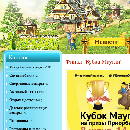
Новости
Каталог
Финал "Кубка Маугли"
Усадьбы и коттеджи
(209)
Сауны и бани
(72)
Спортивные центры
(93)
Активный отдых
(56)
Отдых с детьми
(30)
Детские развивающие
центры
(71)
Гостиницы
(19)
Рестораны и кафе
(37)