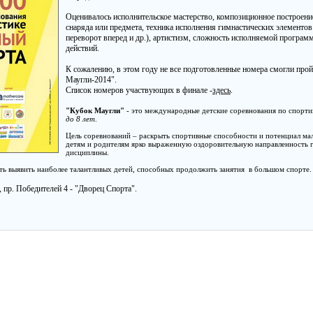
Оценивалось исполнительское мастерство, композиционное построени
снаряда или предмета, техника исполнения гимнастических элементов 
переворот вперед и др.), артистизм, сложность исполняемой програм
действий.
К сожалению, в этом году не все подготовленные номера смогли прой
Маугли-2014".
Список номеров участвующих в финале -
здесь
.
"Кубок Маугли"
- это международные детские соревнования по спортив
до 8 лет
.
Цель соревнований – раскрыть спортивные способности и потенциал мал
детям и родителям ярко выраженную оздоровительную направленность г
дисциплины.
ть выявить наиболее талантливых детей, способных продолжить занятия в большом спорте.
, пр. Победителей 4 - "Дворец Спорта".