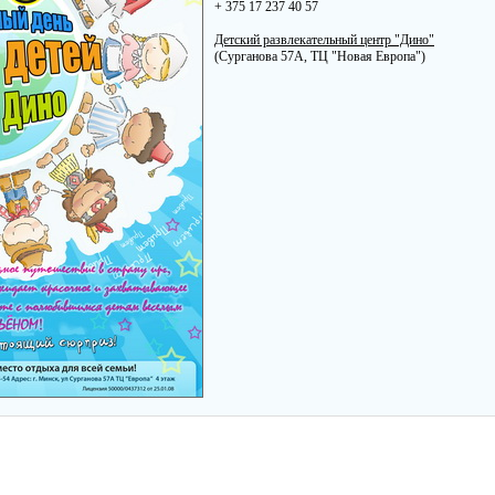
+ 375 17 237 40 57
Детский развлекательный центр "Дино"
(Сурганова 57A, ТЦ "Новая Европа")