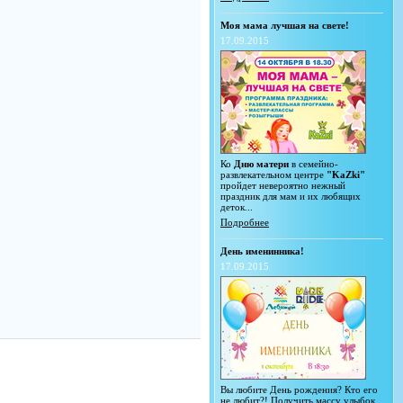
Моя мама лучшая на свете!
17.09.2015
Ко
Дню матери
в семейно-
развлекательном центре
"KaZki"
пройдет невероятно нежный
праздник для мам и их любящих
деток...
Подробнее
День именинника!
17.09.2015
Вы любите День рождения? Кто его
не любит?! Получить массу улыбок,