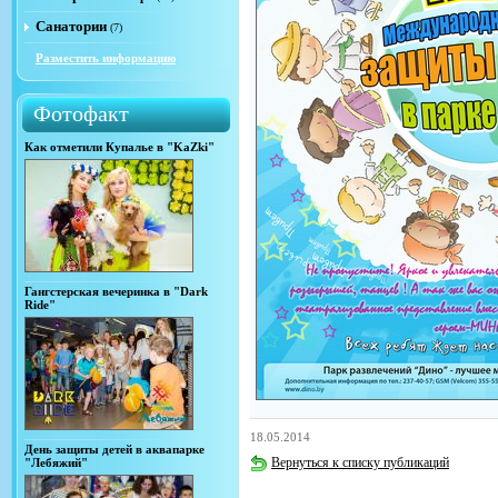
Санатории
(7)
Разместить информацию
Фотофакт
Как отметили Купалье в "KaZki"
Гангстерская вечеринка в "Dark
Ride"
18.05.2014
День защиты детей в аквапарке
Вернуться к списку публикаций
"Лебяжий"