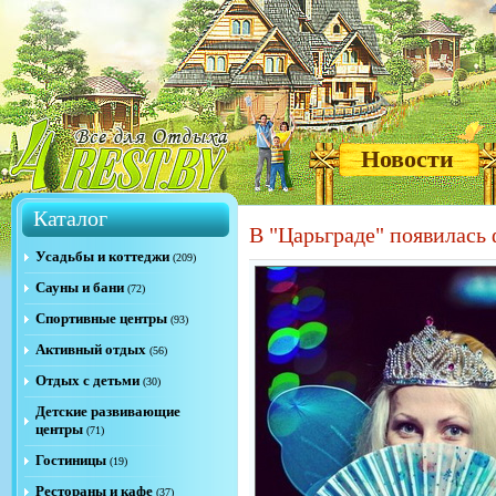
Новости
Каталог
В "Царьграде" появилась 
Усадьбы и коттеджи
(209)
Сауны и бани
(72)
Спортивные центры
(93)
Активный отдых
(56)
Отдых с детьми
(30)
Детские развивающие
центры
(71)
Гостиницы
(19)
Рестораны и кафе
(37)