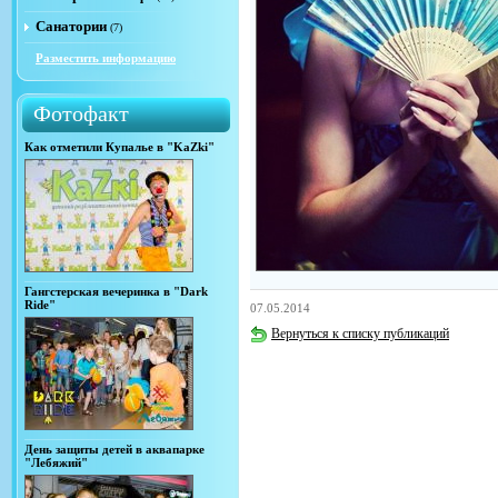
Санатории
(7)
Разместить информацию
Фотофакт
Как отметили Купалье в "KaZki"
Гангстерская вечеринка в "Dark
Ride"
07.05.2014
Вернуться к списку публикаций
День защиты детей в аквапарке
"Лебяжий"