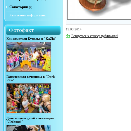
Санатории
(7)
Разместить информацию
Фотофакт
19.03.2014
Вернуться к списку публикаций
Как отметили Купалье в "KaZki"
Гангстерская вечеринка в "Dark
Ride"
День защиты детей в аквапарке
"Лебяжий"