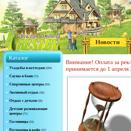
Новости
Каталог
Внимание! Оплата за рек
Усадьбы и коттеджи
принимается до 1 апреля 
(209)
Сауны и бани
(72)
Спортивные центры
(93)
Активный отдых
(56)
Отдых с детьми
(30)
Детские развивающие
центры
(71)
Гостиницы
(19)
Рестораны и кафе
(37)