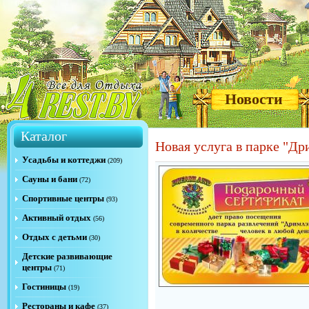
Новости
Каталог
Новая услуга в парке "Др
Усадьбы и коттеджи
(209)
Сауны и бани
(72)
Спортивные центры
(93)
Активный отдых
(56)
Отдых с детьми
(30)
Детские развивающие
центры
(71)
Гостиницы
(19)
Рестораны и кафе
(37)