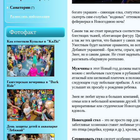
Санатории
(7)
богато украшен – сияющая елка, статуэтки
Разместить информацию
скатерть сине-голубых "водяных" оттенков,
фейерверки в Новогоднюю ночь!
Фотофакт
Самим так же стоит приодеться соответств
блестящих тканей, облегающие фигуру. Цве
а так же тех цветов, что бывают у самих 
Как отметили Купалье в "KaZki"
Уместным будет наличие орнамента, но вот
Добавьте украшений - браслеты, серьги, цеп
Змее, но и самим дамам. Не стоит надеват
разгневать обидчивую рептилию.
Мужчины
в этот Новый год должны выгля
можно с необычным галстуком и рубашкой, 
атласный или шелковый платочек и положи
Гангстерская вечеринка в "Dark
следующем году побольше прибыли. А если
Ride"
услышит их просьбу о рождении ребенка.
Змея не любит шума и больших компаний, 
семьи или в небольшой компании друзей. 
корпоративные или студенческие Новогодн
вдоволь.
Новогодний стол
– это не просто пир для
заботливые хозяюшки ставят любимые уго
День защиты детей в аквапарке
это птица (индейка, курица и др.), кролик,
"Лебяжий"
Сервировать стол
следует особенно тщате