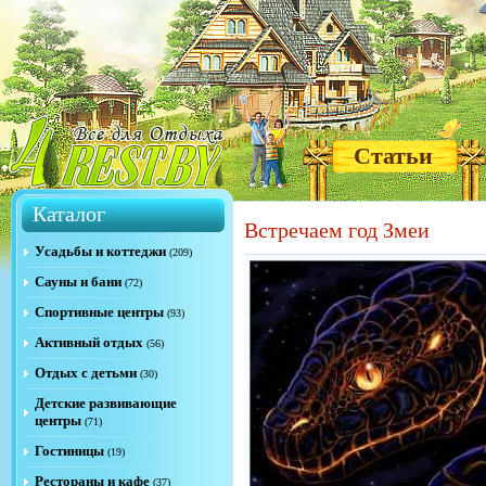
Статьи
Каталог
Встречаем год Змеи
Усадьбы и коттеджи
(209)
Сауны и бани
(72)
Спортивные центры
(93)
Активный отдых
(56)
Отдых с детьми
(30)
Детские развивающие
центры
(71)
Гостиницы
(19)
Рестораны и кафе
(37)