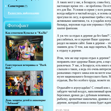
А таких мест у нас, в Беларуси, слава богу
Санатории
настоящее время это – не проблема. Он ес
(7)
его для Вас. Условия и сервис у всех разны
Разместить информацию
всегда найдете и чистый воздух, и зелень 
прогулки по лесу, и ароматные грибы с яго
активными занятиями, т.к. в усадьбах всег
Фотофакт
бильярд, верховая езда или упряжка с бубе
хватит фантазии.
Как отметили Купалье в "KaZki"
А уж что за отдых в деревне да без бани?
расслабиться, но и укрепит Ваше здоровье.
раздел на нашем сайте. Баня в деревне – эт
знанием дела. О том, как надо париться, В
к отдыху в деревне.
Итак, чем же еще хорош отдых в деревне? 
поправить свое здоровье Ваши дети, а еще
Гангстерская вечеринка в "Dark
развлечься. У нас, в Беларуси, есть много
Ride"
слыхали о таких, а ведь это очень интересн
развалинах старого замка или на месте яз
музее национального белорусского быта. М
отдыхая, Вы без особого труда, можете их 
Отдыхайте в агроусадьбах! С семьей или с
забудете чистый воздух, наполненный аром
березовых дровах да с дубовым веничком
рыбалку, ароматные шашлычки, драники со
День защиты детей в аквапарке
деревне, который снова и снова будет ждать
"Лебяжий"
03.05.2010