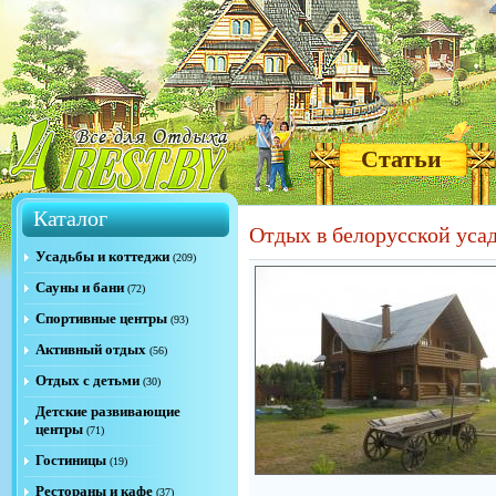
Статьи
Каталог
Отдых в белорусской уса
Усадьбы и коттеджи
(209)
Сауны и бани
(72)
Спортивные центры
(93)
Активный отдых
(56)
Отдых с детьми
(30)
Детские развивающие
центры
(71)
Гостиницы
(19)
Рестораны и кафе
(37)