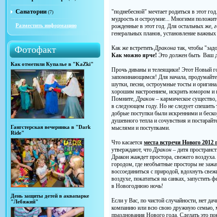
Санатории
"поднебесной" мечтает родиться в этот год
(7)
мудрость и остроумие... Многими положи
Разместить информацию
рожденные в этот год. Для остальных же,
г
генеральных планов, установление важных 
Фотофакт
Как же встретить
Дракона
так, чтобы "зад
Как можно ярче!
Это должен быть Ваш д
Как отметили Купалье в "KaZki"
Прочь диваны и телеящики! Этот Новый г
запоминающимся! Для начала, продумайт
шутки, песни, остроумные тосты и оригина
хорошим настроением, искрить юмором и г
Помните,
Дракон
– кармическое существо, 
в следующем году. Но не следует спешить 
добрые поступки были искренними и беско
душевного тепла и сочувствия и постарайт
Гангстерская вечеринка в "Dark
мыслями и поступками.
Ride"
Что касается
места встречи Нового 2012 
утверждают, что
Дракон
– дитя пространст
Дракон жаждет простора, свежего воздуха.
городом, где необъятные просторы не за
воссоединиться с природой, вдохнуть свеж
воздухе, покататься на санках, запустить 
в Новогоднюю ночь!
День защиты детей в аквапарке
Если у Вас, по чистой случайности, нет да
"Лебяжий"
компанию или всю свою дружную семью,
празднования Нового года. Сделать это пок