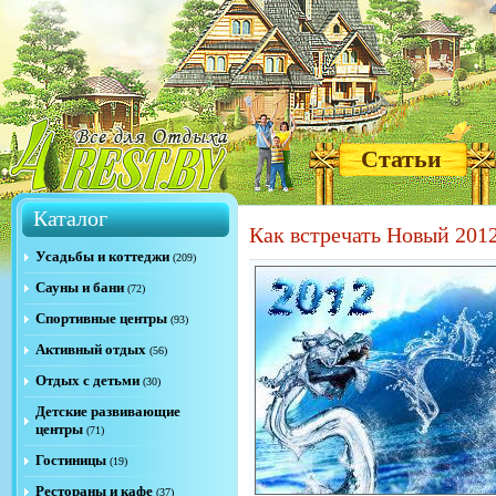
Статьи
Каталог
Как встречать Новый 2012
Усадьбы и коттеджи
(209)
Сауны и бани
(72)
Спортивные центры
(93)
Активный отдых
(56)
Отдых с детьми
(30)
Детские развивающие
центры
(71)
Гостиницы
(19)
Рестораны и кафе
(37)