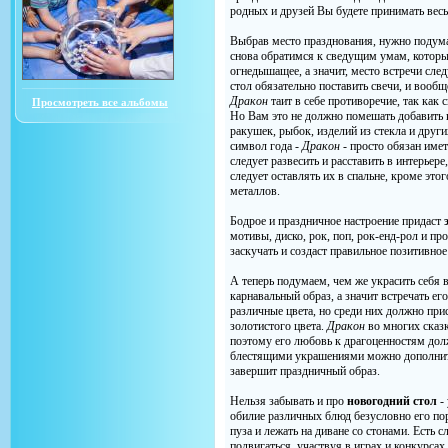
родных и друзей Вы будете принимать вес
Выбрав место празднования, нужно подума
снова обратимся к сведущим умам, которы
огнедышащее, а значит, место встречи сл
стол обязательно поставить свечи, и вооб
Дракон
таит в себе противоречие, так как
Просмотреть все альбомы
Но Вам это не должно помешать добавить
ракушек, рыбок, изделий из стекла и друг
символ года
- Дракон
- просто обязан имет
следует развесить и расставить в интерьер
следует оставлять их в спальне, кроме это
металлов.
Бодрое и праздничное настроение придаст
мотивы, диско, рок, поп, рок-енд-рол и пр
заскучать и создаст правильное позитивное
А теперь подумаем, чем же украсить себя
карнавальный образ, а значит встречать его
различные цвета, но среди них должно при
золотистого цвета.
Дракон
во многих сказк
поэтому его любовь к драгоценностям дол
блестящими украшениями можно дополнит
завершит праздничный образ.
Нельзя забывать и про
новогодний стол
-
обилие различных блюд безусловно его пора
пуза и лежать на диване со стонами. Есть с
подвигаться, участвуя в играх и конкурса