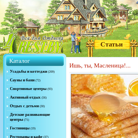
Статьи
Каталог
Ишь, ты, Масленица!...
Усадьбы и коттеджи
(209)
Сауны и бани
(72)
Спортивные центры
(93)
Активный отдых
(56)
Отдых с детьми
(30)
Детские развивающие
центры
(71)
Гостиницы
(19)
Рестораны и кафе
(37)