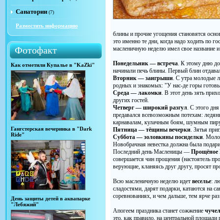
Санатории
(7)
Разместить информацию
блины и прочие угощения становятся осно
это именно те дни, когда надо ходить по го
Фотофакт
масленичную неделю имел свое название и
Понедельник — встреча
. К этому дню до
Как отметили Купалье в "KaZki"
начинали печь блины. Первый блин отдав
Вторник — заигрыши
. С утра молодые л
родных и знакомых: "У нас-де горы готов
Среда — лакомки
. В этот день зять при
других гостей.
Четверг — широкий разгул
. С этого дн
предавался всевозможным потехам: ледяны
карнавалам, кулачным боям, шумным пир
Гангстерская вечеринка в "Dark
Пятница — тёщины вечерки
. Зятья при
Ride"
Суббота — золовкины посиделки
. Моло
Новобрачная невестка должна была подари
Последний день Масленицы —
Прощёное 
совершается чин прощения (настоятель про
верующие, кланяясь друг другу, просят про
Всю масленичную неделю идет
веселье
: л
сладостями, дарят подарки, катаются на с
соревнованиях, и чем дальше, тем ярче ра
День защиты детей в аквапарке
"Лебяжий"
Апогеем праздника станет сожжение
чуче
это, как правило, на центральной площад