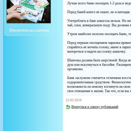
Лучше всего баню посещать 1-2 раза в нед
Перед баней много не ешьте, но и натощак 
Употреблять в бане алкоголь нельзя. Но н
чай, соки, минеральную воду. Вы должны 
Просмотреть все альбомы
Утром наиболее полезно посещать баню, та
Перед первым посещением парилки примите
старайтесь не мочить голову, иначе в пар
вытереться и надеть на голову шапочку.
Шапочка должна быть шерстяной. Когда не
душ или искупнуться в бассейне. Расширен
организма.
Баня заслужено считается отличным восс
оздоровительным средством. Физиологиче
возможность по-новому взглянуть на свои
свое отношение к жизни. Так что, если вы х
22.03.2010
Вернуться к списку публикаций