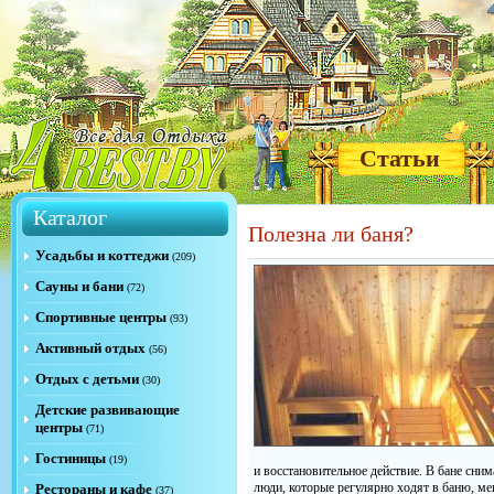
Статьи
Каталог
Полезна ли баня?
Усадьбы и коттеджи
(209)
Сауны и бани
(72)
Спортивные центры
(93)
Активный отдых
(56)
Отдых с детьми
(30)
Детские развивающие
центры
(71)
Гостиницы
(19)
и восстановительное действие. В бане сним
люди, которые регулярно ходят в баню, м
Рестораны и кафе
(37)