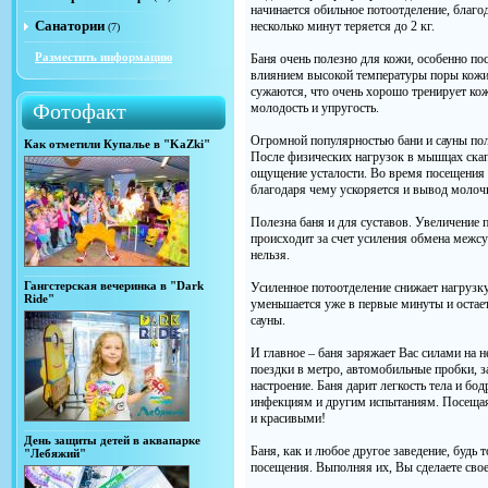
начинается обильное потоотделение, благод
Санатории
несколько минут теряется до 2 кг.
(7)
Разместить информацию
Баня очень полезно для кожи, особенно по
влиянием высокой температуры поры кожи
сужаются, что очень хорошо тренирует ко
Фотофакт
молодость и упругость.
Огромной популярностью бани и сауны по
Как отметили Купалье в "KaZki"
После физических нагрузок в мышцах скап
ощущение усталости. Во время посещения 
благодаря чему ускоряется и вывод молоч
Полезна баня и для суставов. Увеличение 
происходит за счет усиления обмена межсу
нельзя.
Гангстерская вечеринка в "Dark
Усиленное потоотделение снижает нагрузку
Ride"
уменьшается уже в первые минуты и остает
сауны.
И главное – баня заряжает Вас силами на 
поездки в метро, автомобильные пробки, з
настроение. Баня дарит легкость тела и бод
инфекциям и другим испытаниям. Посещая
и красивыми!
День защиты детей в аквапарке
Баня, как и любое другое заведение, будь т
"Лебяжий"
посещения. Выполняя их, Вы сделаете сво