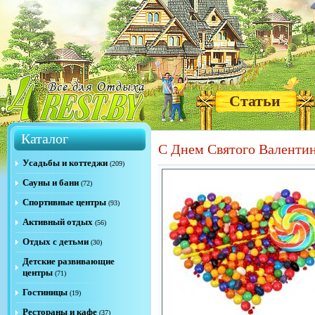
Статьи
Каталог
С Днем Святого Валентин
Усадьбы и коттеджи
(209)
Сауны и бани
(72)
Спортивные центры
(93)
Активный отдых
(56)
Отдых с детьми
(30)
Детские развивающие
центры
(71)
Гостиницы
(19)
Рестораны и кафе
(37)