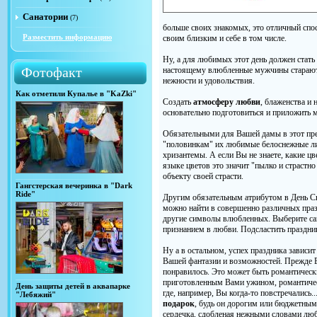
Санатории
(7)
больше своих знакомых, это отличный спо
Разместить информацию
своим близким и себе в том числе.
Ну, а для любимых этот день должен стать
Фотофакт
настоящему влюбленные мужчины стараютс
нежности и удовольствия.
Как отметили Купалье в "KaZki"
Создать
атмосферу любви
, блаженства и 
основательно подготовиться и приложить м
Обязательными для Вашей дамы в этот пр
"половинкам" их любимые белоснежные ли
хризантемы. А если Вы не знаете, какие цв
языке цветов это значит "пылко и страстно
объекту своей страсти.
Гангстерская вечеринка в "Dark
Ride"
Другим обязательным атрибутом в День С
можно найти в совершенно различных праз
другие символы влюбленных. Выберите сам
признанием в любви. Подсластить праздни
Ну а в остальном, успех праздника зависи
Вашей фантазии и возможностей. Прежде В
понравилось. Это может быть романтичес
приготовленным Вами ужином, романтич
День защиты детей в аквапарке
где, например, Вы когда-то повстречались.
"Лебяжий"
подарок
, будь он дорогим или бюджетным
сердечка, сдобленая нежными словами лю